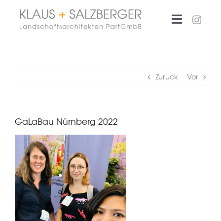
Zum
Inhalt
Toggle
springen
Navigati
Büro
Zurück
Vor
Projekte
GaLaBau Nürnberg 2022
Aktuelles
Kontakt