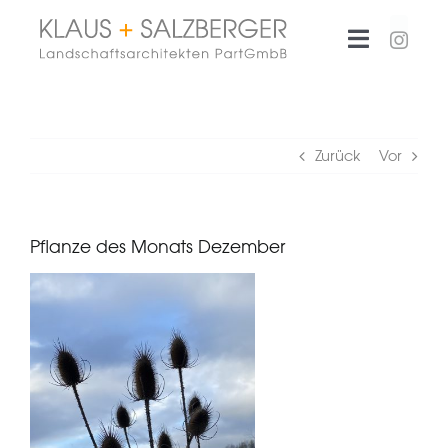
Zum
Inhalt
Toggle
springen
Navigati
Büro
Zurück
Vor
Projekte
Pflanze des Monats Dezember
Aktuelles
Kontakt