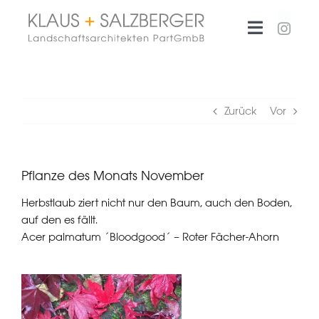
Zum
Inhalt
Toggle
springen
Navigati
Büro
Zurück
Vor
Projekte
Pflanze des Monats November
Aktuelles
Herbstlaub ziert nicht nur den Baum, auch den Boden,
auf den es fällt.
Kontakt
Acer palmatum ´Bloodgood´ – Roter Fächer-Ahorn