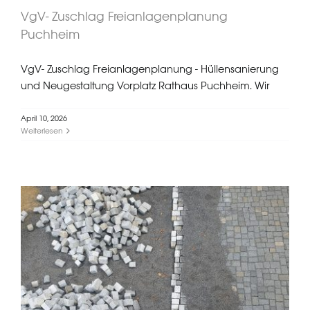
VgV- Zuschlag Freianlagenplanung
Puchheim
VgV- Zuschlag Freianlagenplanung - Hüllensanierung
und Neugestaltung Vorplatz Rathaus Puchheim. Wir
April 10, 2026
Weiterlesen
VgV Zuschlag – Erweiterung der
Grund- und Mittelschule im
Englischen Garten in Neuburg an