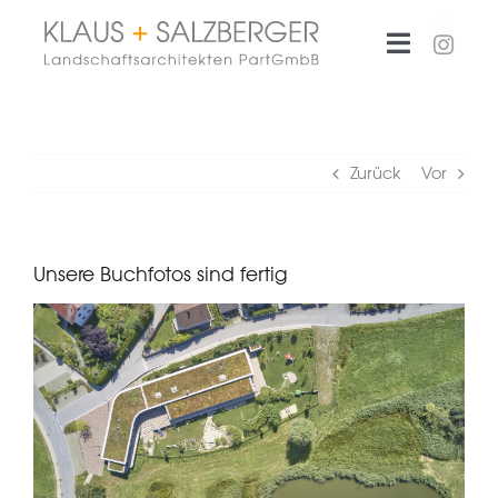
Zum
Inhalt
Toggle
springen
Navigati
Büro
Zurück
Vor
Projekte
Unsere Buchfotos sind fertig
Aktuelles
Kontakt